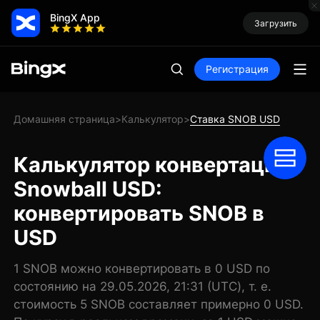
BingX App
Загрузить
Регистрация
Домашняя страница
Калькулятор
Ставка SNOB USD
>
>
Калькулятор конвертации
Snowball USD:
конвертировать SNOB в
USD
1 SNOB можно конвертировать в 0 USD по
состоянию на 29.05.2026, 21:31 (UTC), т. е.
стоимость 5 SNOB составляет примерно 0 USD.