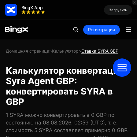
BingX App
Загрузить
Регистрация
Домашняя страница
Калькулятор
Ставка SYRA GBP
>
>
Калькулятор конвертации
Syra Agent GBP:
конвертировать SYRA в
GBP
1 SYRA можно конвертировать в 0 GBP по
состоянию на 08.08.2026, 02:59 (UTC), т. е.
стоимость 5 SYRA составляет примерно 0 GBP.