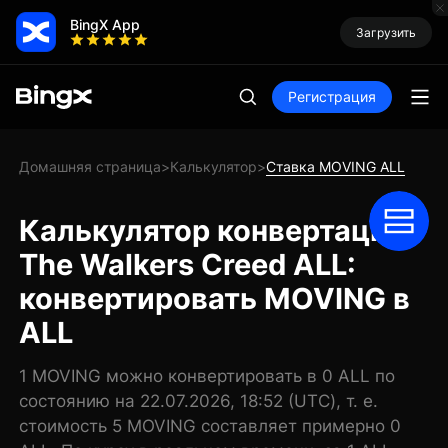
BingX App
Загрузить
Регистрация
Домашняя страница
Калькулятор
Ставка MOVING ALL
>
>
Калькулятор конвертации
The Walkers Creed ALL:
конвертировать MOVING в
ALL
1 MOVING можно конвертировать в 0 ALL по
состоянию на 22.07.2026, 18:52 (UTC), т. е.
стоимость 5 MOVING составляет примерно 0