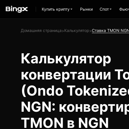
Купить крипту
Рынки
Спот
Фью
Домашняя страница
Калькулятор
Ставка TMON NG
>
>
Калькулятор
конвертации T
(Ondo Tokenize
NGN: конверти
TMON в NGN