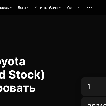
черсы
Боты
Копи-трейдинг
Wealth
N
oyota
d Stock)
ровать