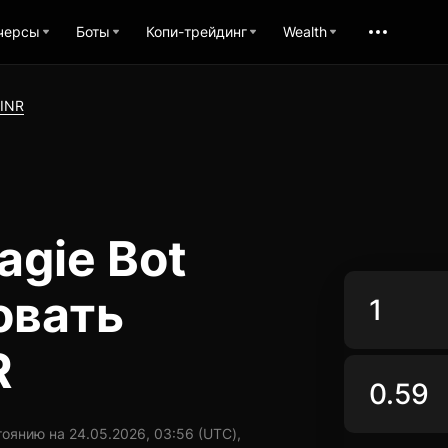
черсы
Боты
Копи-трейдинг
Wealth
INR
gie Bot
овать
R
оянию на 24.05.2026, 03:56 (UTC),