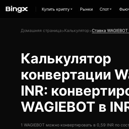
Купить крипту
Рынки
Спот
Фью
Домашняя страница
Калькулятор
Ставка WAGIEBOT 
>
>
Калькулятор
конвертации Wa
INR: конвертир
WAGIEBOT в IN
1 WAGIEBOT можно конвертировать в 0,59 INR по сост