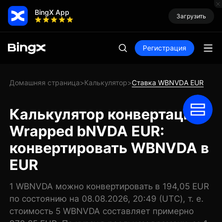
BingX App
Загрузить
Регистрация
Домашняя страница
Калькулятор
Ставка WBNVDA EUR
>
>
Калькулятор конвертации
Wrapped bNVDA EUR:
конвертировать WBNVDA в
EUR
1 WBNVDA можно конвертировать в 194,05 EUR
по состоянию на 08.08.2026, 20:49 (UTC), т. е.
стоимость 5 WBNVDA составляет примерно