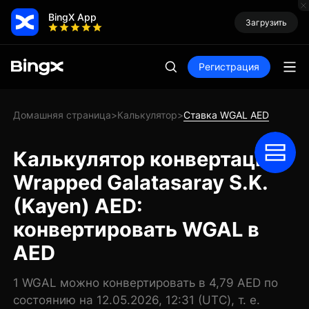
BingX App
Загрузить
Регистрация
Домашняя страница
Калькулятор
Ставка WGAL AED
>
>
Калькулятор конвертации
Wrapped Galatasaray S.K.
(Kayen) AED:
конвертировать WGAL в
AED
1 WGAL можно конвертировать в 4,79 AED по
состоянию на 12.05.2026, 12:31 (UTC), т. е.