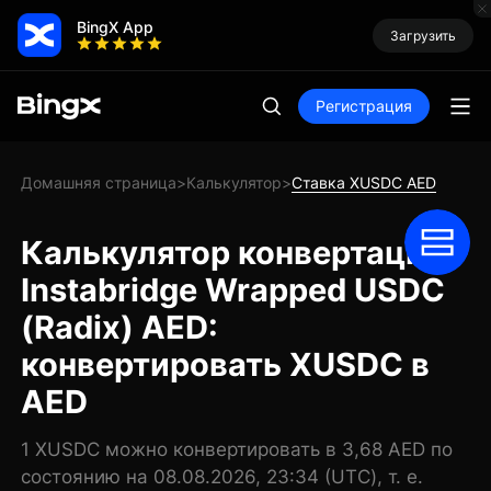
BingX App
Загрузить
Регистрация
Домашняя страница
Калькулятор
Ставка XUSDC AED
>
>
Калькулятор конвертации
Instabridge Wrapped USDC
(Radix) AED:
конвертировать XUSDC в
AED
1 XUSDC можно конвертировать в 3,68 AED по
состоянию на 08.08.2026, 23:34 (UTC), т. е.