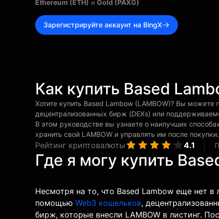
Ethereum (ETH)
и
Gold (PAXG)
Зарегистрируйте аккаунт на BingX
Как купить Based Lam
Хотите купить Based Lambow (LAMBOW)? Вы можете
децентрализованных бирж (DEXs) или поддерживаемы
В этом руководстве вы узнаете о наилучших способах
хранить свой LAMBOW и управлять им после покупки.
Рейтинг криптовалюты
4.1
П
Где я могу купить Ba
Несмотря на то, что Based Lambow еще нет в 
помощью
Web3 кошельков
, децентрализован
бирж, которые внесли LAMBOW в листинг. Пос