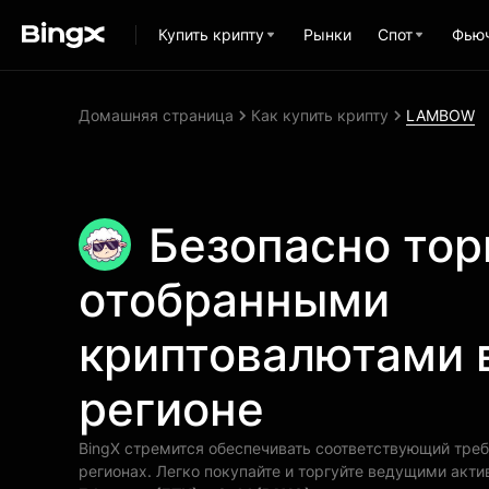
Купить крипту
Рынки
Спот
Фью
Домашняя страница
Как купить крипту
LAMBOW
Безопасно тор
отобранными
криптовалютами 
регионе
BingX стремится обеспечивать соответствующий тре
регионах. Легко покупайте и торгуйте ведущими акт