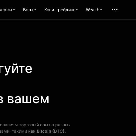
черсы
Боты
Копи-трейдинг
Wealth
гуйте
в вашем
бованиям торговый опыт в разных
ивами, такими как
Bitcoin (BTC)
,