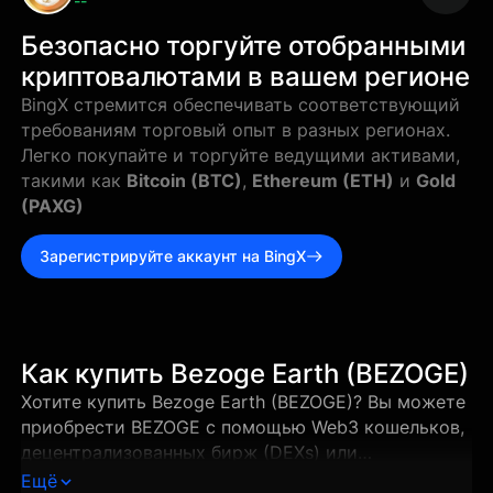
--
Безопасно торгуйте отобранными
криптовалютами в вашем регионе
BingX стремится обеспечивать соответствующий
требованиям торговый опыт в разных регионах.
Легко покупайте и торгуйте ведущими активами,
такими как
Bitcoin (BTC)
,
Ethereum (ETH)
и
Gold
(PAXG)
Зарегистрируйте аккаунт на BingX
Как купить Bezoge Earth (BEZOGE)
Хотите купить Bezoge Earth (BEZOGE)? Вы можете
приобрести BEZOGE с помощью Web3 кошельков,
децентрализованных бирж (DEXs) или
поддерживаемых централизованных бирж всего
Ещё