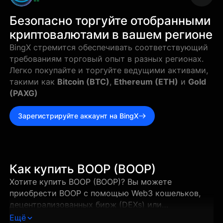
--
Безопасно торгуйте отобранными
криптовалютами в вашем регионе
BingX стремится обеспечивать соответствующий
требованиям торговый опыт в разных регионах.
Легко покупайте и торгуйте ведущими активами,
такими как
Bitcoin (BTC)
,
Ethereum (ETH)
и
Gold
(PAXG)
Зарегистрируйте аккаунт на BingX
Как купить BOOP (BOOP)
Хотите купить BOOP (BOOP)? Вы можете
приобрести BOOP с помощью Web3 кошельков,
децентрализованных бирж (DEXs) или
поддерживаемых централизованных бирж всего
Ещё