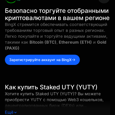
--
Безопасно торгуйте отобранными
криптовалютами в вашем регионе
BingX стремится обеспечивать соответствующий
требованиям торговый опыт в разных регионах.
Легко покупайте и торгуйте ведущими активами,
такими как
Bitcoin (BTC)
,
Ethereum (ETH)
и
Gold
(PAXG)
Зарегистрируйте аккаунт на BingX
Как купить Staked UTY (YUTY)
Хотите купить Staked UTY (YUTY)? Вы можете
приобрести YUTY с помощью Web3 кошельков,
децентрализованных бирж (DEXs) или
поддерживаемых централизованных бирж всего
Ещё