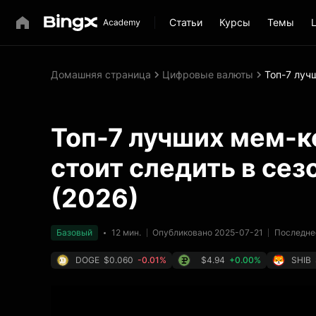
Статьи
Курсы
Темы
Домашняя страница
Цифровые валюты
Топ-7 луч
Топ-7 лучших мем-к
стоит следить в сез
(2026)
Базовый
12 мин.
Опубликовано 2025-07-21
Последне
DOGE
$0.060
-0.01%
$4.94
+0.00%
SHIB