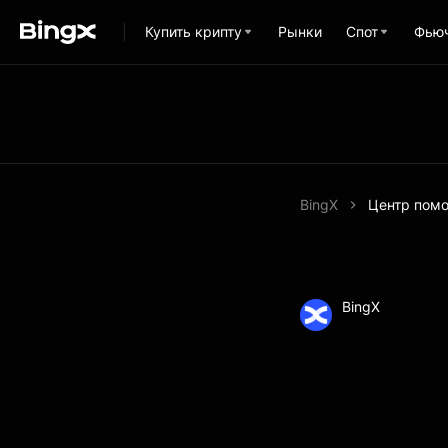
Купить крипту
Рынки
Спот
Фью
BingX
Центр пом
BingX