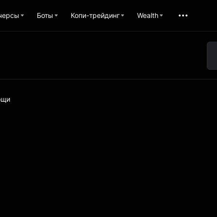
черсы
Боты
Копи-трейдинг
Wealth
ощи