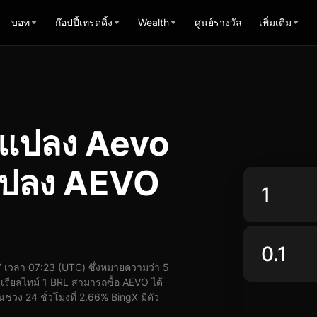
บอท
ก๊อปปี้เทรดดิ้ง
Wealth
ศูนย์รางวัล
เพิ่มเติม
รแปลง Aevo
 แปลง AEVO
เวลา 07:23 (UTC) ซึ่งหมายความว่า 5
รียลไทม์ 1 BRL สามารถซื้อ AEVO ได้
่วง 24 ชั่วโมงที่ 2.66% BingX มีตัว