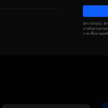
อัตราปัจจุบัน: อ
อาจผันผวนตามตลา
ราคาซื้อขายสุดท
)