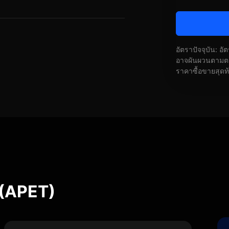
อัตราปัจจุบัน: อ
อาจผันผวนตามตลา
ราคาซื้อขายสุดท
 (APET)