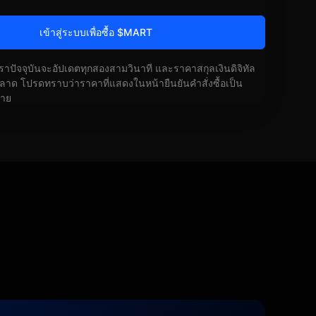
เข้าสู่ระบบเพื่อซื้อ $MART
ัตราปัจจุบันจะอัปเดตทุกสองสามวินาที และราคาสกุลเงินดิจิทัล
ด โปรดทราบว่าราคาที่แสดงในหน้ายืนยันคำสั่งซื้อเป็น
้าย