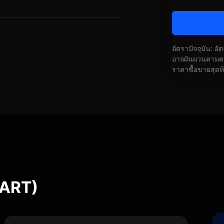
อัตราปัจจุบัน: อ
อาจผันผวนตามตลา
ราคาซื้อขายสุดท
MART)