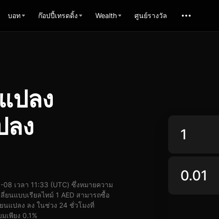
บอท
ก๊อปปี้เทรดดิ้ง
Wealth
ศูนย์รางวัล
รแปลง
ปลง
08 เวลา 11:33 (UTC) ซึ่งหมายความ
ี่ยนแบบเรียลไทม์ 1 AED สามารถซื้อ
นแปลง ลง ในช่วง 24 ชั่วโมงที่
ยมเพียง 0.1%