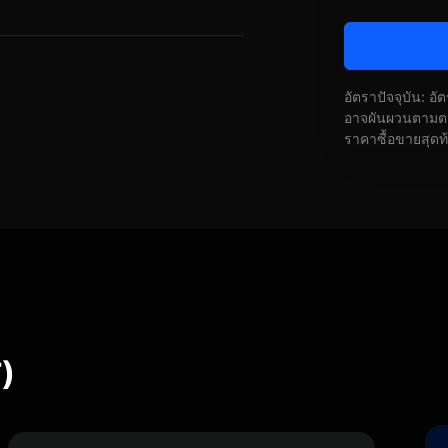
อัตราปัจจุบัน: อ
อาจผันผวนตามตลา
ราคาซื้อขายสุดท
)