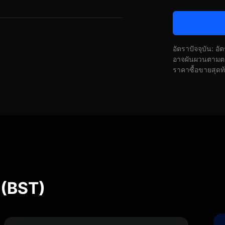
อัตราปัจจุบัน: อ
อาจผันผวนตามตลา
ราคาซื้อขายสุดท
 (BST)