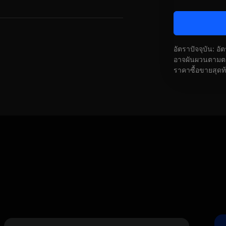
อัตราปัจจุบัน: อ
อาจผันผวนตามตลา
ราคาซื้อขายสุดท
)