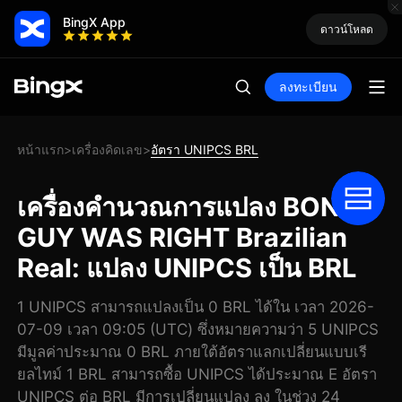
BingX App
ดาวน์โหลด
ลงทะเบียน
หน้าแรก
เครื่องคิดเลข
อัตรา UNIPCS BRL
>
>
เครื่องคำนวณการแปลง BONK
GUY WAS RIGHT Brazilian
Real: แปลง UNIPCS เป็น BRL
1 UNIPCS สามารถแปลงเป็น 0 BRL ได้ใน เวลา 2026-
07-09 เวลา 09:05 (UTC) ซึ่งหมายความว่า 5 UNIPCS
มีมูลค่าประมาณ 0 BRL ภายใต้อัตราแลกเปลี่ยนแบบเรี
ยลไทม์ 1 BRL สามารถซื้อ UNIPCS ได้ประมาณ E อัตรา
UNIPCS ต่อ BRL มีการเปลี่ยนแปลง ลง ในช่วง 24