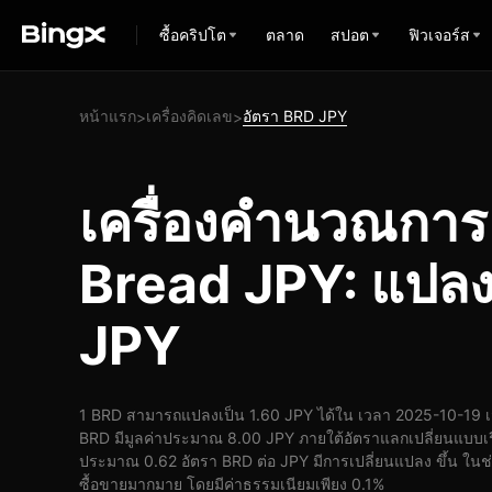
ซื้อคริปโต
ตลาด
สปอต
ฟิวเจอร์ส
หน้าแรก
เครื่องคิดเลข
อัตรา BRD JPY
>
>
เครื่องคำนวณกา
Bread JPY: แปลง
JPY
1 BRD สามารถแปลงเป็น 1.60 JPY ได้ใน เวลา 2025-10-19 เ
BRD มีมูลค่าประมาณ 8.00 JPY ภายใต้อัตราแลกเปลี่ยนแบบเร
ประมาณ 0.62 อัตรา BRD ต่อ JPY มีการเปลี่ยนแปลง ขึ้น ในช่ว
ซื้อขายมากมาย โดยมีค่าธรรมเนียมเพียง 0.1%