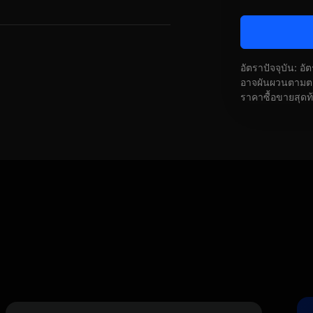
อัตราปัจจุบัน: อ
อาจผันผวนตามตลา
ราคาซื้อขายสุดท