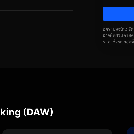
อัตราปัจจุบัน: อ
อาจผันผวนตามตลา
ราคาซื้อขายสุดท
rking (DAW)