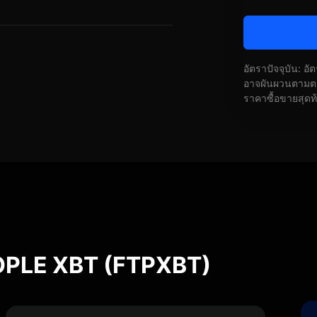
อัตราปัจจุบัน: อ
อาจผันผวนตามตลา
ราคาซื้อขายสุดท
OPLE XBT (FTPXBT)