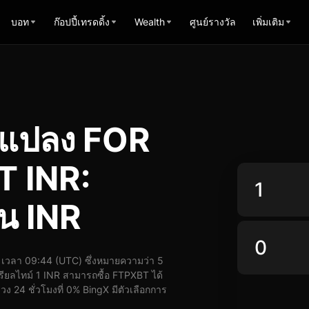
บอท
ก๊อปปี้เทรดดิ้ง
Wealth
ศูนย์รางวัล
เพิ่มเติม
รแปลง FOR
 INR:
น INR
เวลา 09:44 (UTC) ซึ่งหมายความว่า 5
ียลไทม์ 1 INR สามารถซื้อ FTPXBT ได้
ง 24 ชั่วโมงที่ 0% BingX มีตัวเลือกการ