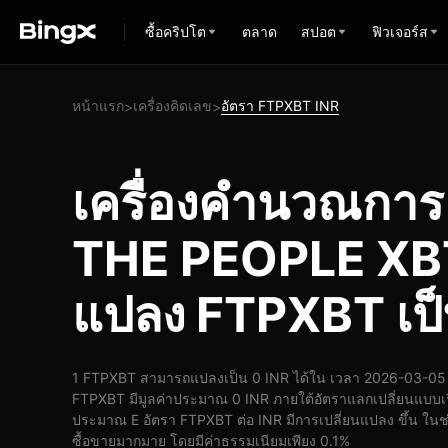
ซื้อคริปโต
ตลาด
สปอต
ฟิวเจอร์ส
หน้าแรก
เครื่องคิดเลข
อัตรา FTPXBT INR
>
>
เครื่องคำนวณกา
THE PEOPLE XBT
แปลง FTPXBT เป็
1 FTPXBT สามารถแปลงเป็น 0 INR ได้ใน เวลา 2026-03-05 
FTPXBT มีมูลค่าประมาณ 0 INR ภายใต้อัตราแลกเปลี่ยนแบบเร
ประมาณ E อัตรา FTPXBT ต่อ INR มีการเปลี่ยนแปลง ขึ้น ในช่ว
ซื้อขายมากมาย โดยมีค่าธรรมเนียมเพียง 0.1%