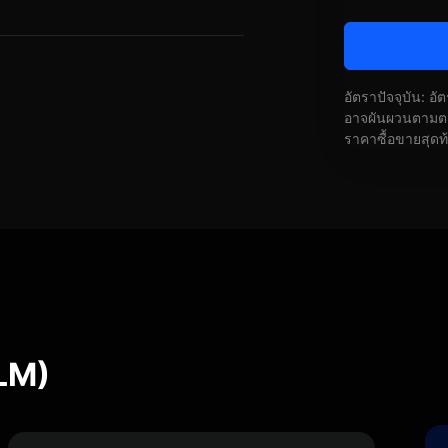
อัตราปัจจุบัน: อ
อาจผันผวนตามตลา
ราคาซื้อขายสุดท
ILM)