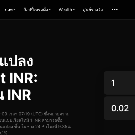
บอท
ก๊อปปี้เทรดดิ้ง
Wealth
ศูนย์รางวัล
รแปลง
 INR:
น INR
09 เวลา 07:19 (UTC) ซึ่งหมายความ
ยนแบบเรียลไทม์ 1 INR สามารถซื้อ
ปลง ขึ้น ในช่วง 24 ชั่วโมงที่ 9.35%
0.1%