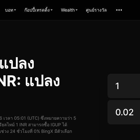
บอท
ก๊อปปี้เทรดดิ้ง
Wealth
ศูนย์รางวัล
รแปลง
NR: แปลง
 เวลา 05:01 (UTC) ซึ่งหมายความว่า 5
ียลไทม์ 1 INR สามารถซื้อ IGUP ได้
วง 24 ชั่วโมงที่ 0% BingX มีตัวเลือก