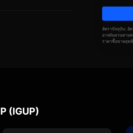
อัตราปัจจุบัน: อ
อาจผันผวนตามตลา
ราคาซื้อขายสุดท
P (IGUP)