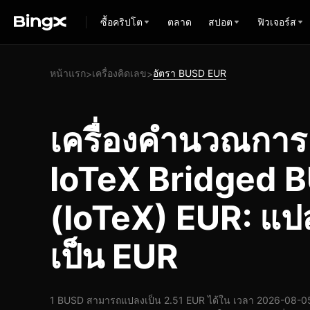
ซื้อคริปโต
ตลาด
สปอต
ฟิวเจอร์ส
หน้าแรก
เครื่องคิดเลข
อัตรา BUSD EUR
>
>
เครื่องคำนวณกา
IoTeX Bridged 
(IoTeX) EUR: แ
เป็น EUR
1 BUSD สามารถแปลงเป็น 2.51 EUR ได้ใน เวลา 2026-08-05 