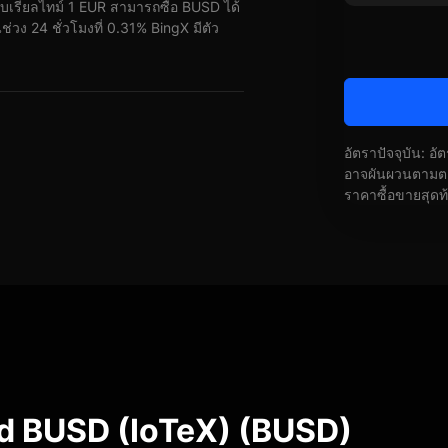
เรียลไทม์ 1 EUR สามารถซื้อ BUSD ได้
วง 24 ชั่วโมงที่ 0.31% BingX มีตัว
อัตราปัจจุบัน: อ
อาจผันผวนตามตลา
ราคาซื้อขายสุดท
d BUSD (IoTeX) (BUSD)