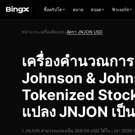
ซื้อคริปโต
ตลาด
สปอต
ฟิวเจอร์ส
หน้าแรก
เครื่องคิดเลข
อัตรา JNJON USD
>
>
เครื่องคำนวณกา
Johnson & John
Tokenized Stoc
แปลง JNJON เป็
1 JNJON สามารถแปลงเป็น 259.04 USD ได้ใน เวลา 2026-0