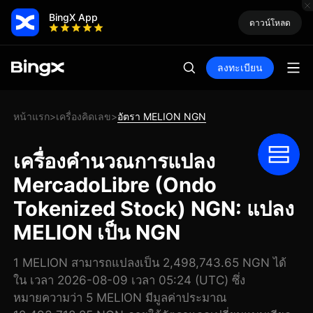
BingX App
ดาวน์โหลด
ลงทะเบียน
หน้าแรก
เครื่องคิดเลข
อัตรา MELION NGN
>
>
เครื่องคำนวณการแปลง
MercadoLibre (Ondo
Tokenized Stock) NGN: แปลง
MELION เป็น NGN
1 MELION สามารถแปลงเป็น 2,498,743.65 NGN ได้
ใน เวลา 2026-08-09 เวลา 05:24 (UTC) ซึ่ง
หมายความว่า 5 MELION มีมูลค่าประมาณ