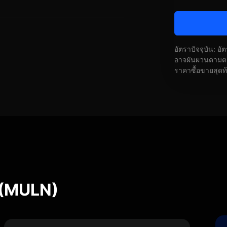
อัตราปัจจุบัน: อ
อาจผันผวนตามตลา
ราคาซื้อขายสุดท
 (MULN)