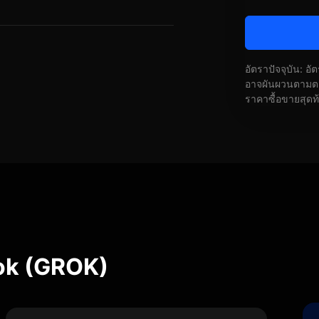
อัตราปัจจุบัน: อ
อาจผันผวนตามตลา
ราคาซื้อขายสุดท
rok (GROK)