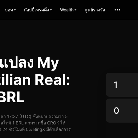
บอท
ก๊อปปี้เทรดดิ้ง
Wealth
ศูนย์รางวัล
รแปลง My
ilian Real:
 BRL
ลา 17:37 (UTC) ซึ่งหมายความว่า 5
ลไทม์ 1 BRL สามารถซื้อ GROK ได้
24 ชั่วโมงที่ 0% BingX มีตัวเลือกการ