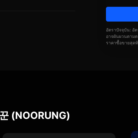
อัตราปัจจุบัน: อ
อาจผันผวนตามตลา
ราคาซื้อขายสุดท
꾼 (NOORUNG)