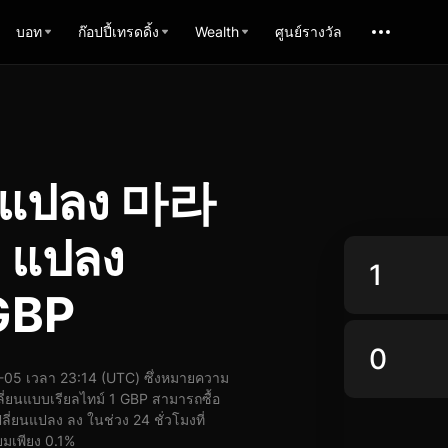
บอท
ก๊อปปี้เทรดดิ้ง
Wealth
ศูนย์รางวัล
ารแปลง 마라
แปลง
GBP
05 เวลา 23:14 (UTC) ซึ่งหมายความ
่ยนแบบเรียลไทม์ 1 GBP สามารถซื้อ
นแปลง ลง ในช่วง 24 ชั่วโมงที่
ยมเพียง 0.1%