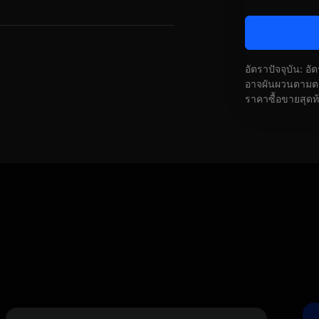
อัตราปัจจุบัน: อ
อาจผันผวนตามตลา
ราคาซื้อขายสุดท