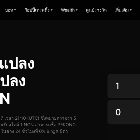
บอท
ก๊อปปี้เทรดดิ้ง
Wealth
ศูนย์รางวัล
เพิ่มเติม
รแปลง
ปลง
GN
เวลา 21:10 (UTC) ซึ่งหมายความว่า 5
บเรียลไทม์ 1 NGN สามารถซื้อ PEKONG
ช่วง 24 ชั่วโมงที่ 0% BingX มีตัว