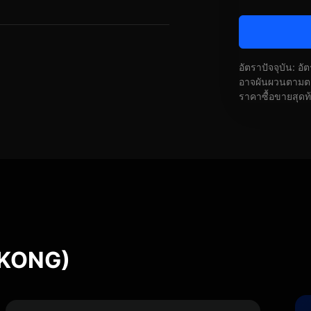
อัตราปัจจุบัน: อ
อาจผันผวนตามตลา
ราคาซื้อขายสุดท
EKONG)