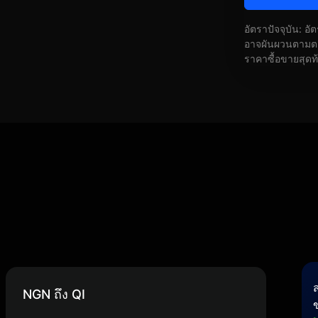
อัตราปัจจุบัน: อ
อาจผันผวนตามตลา
ราคาซื้อขายสุดท
NGN ถึง QI