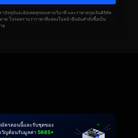
ัตราปัจจุบันจะอัปเดตทุกสองสามวินาที และราคาสกุลเงินดิจิทัล
ด โปรดทราบว่าราคาที่แสดงในหน้ายืนยันคำสั่งซื้อเป็น
้าย
สมัครตอนนี้และรับชุดของ
ขวัญต้อนรับมูลค่า
5685+