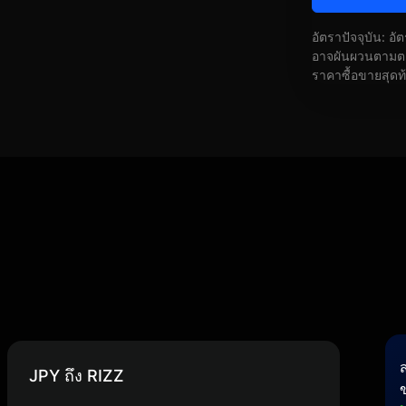
อัตราปัจจุบัน: อ
อาจผันผวนตามตลา
ราคาซื้อขายสุดท
JPY ถึง RIZZ