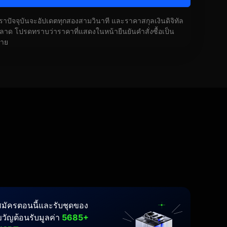
ัตราปัจจุบันจะอัปเดตทุกสองสามวินาที และราคาสกุลเงินดิจิทัล
ด โปรดทราบว่าราคาที่แสดงในหน้ายืนยันคำสั่งซื้อเป็น
้าย
สมัครตอนนี้และรับชุดของ
ขวัญต้อนรับมูลค่า
5685+