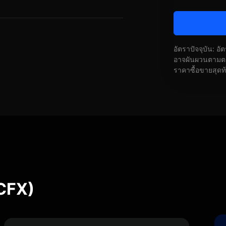
อัตราปัจจุบัน: อ
อาจผันผวนตามตลา
ราคาซื้อขายสุดท
CFX)