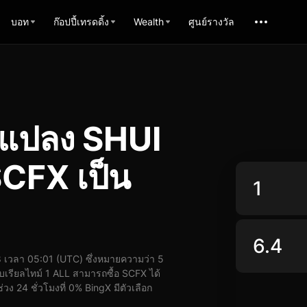
บอท
ก๊อปปี้เทรดดิ้ง
Wealth
ศูนย์รางวัล
รแปลง SHUI
CFX เป็น
เวลา 05:01 (UTC) ซึ่งหมายความว่า 5
เรียลไทม์ 1 ALL สามารถซื้อ SCFX ได้
ง 24 ชั่วโมงที่ 0% BingX มีตัวเลือก