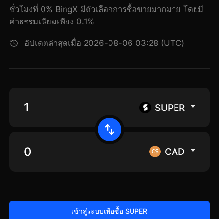
ชั่วโมงที่ 0% BingX มีตัวเลือกการซื้อขายมากมาย โดยมี
ค่าธรรมเนียมเพียง 0.1%
อัปเดตล่าสุดเมื่อ 2026-08-06 03:28 (UTC)
SUPER
CAD
เข้าสู่ระบบเพื่อซื้อ SUPER