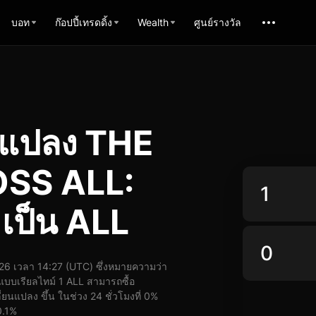
บอท
ก๊อปปี้เทรดดิ้ง
Wealth
ศูนย์รางวัล
รแปลง THE
SS ALL:
ป็น ALL
 เวลา 14:27 (UTC) ซึ่งหมายความว่า
บบเรียลไทม์ 1 ALL สามารถซื้อ
แปลง ขึ้น ในช่วง 24 ชั่วโมงที่ 0%
0.1%