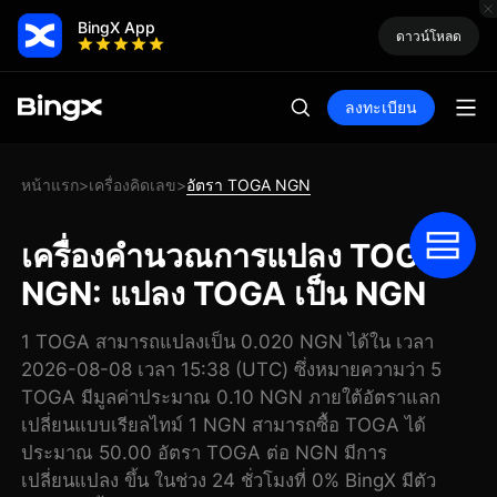
BingX App
ดาวน์โหลด
ลงทะเบียน
หน้าแรก
เครื่องคิดเลข
อัตรา TOGA NGN
>
>
เครื่องคำนวณการแปลง TOGA
NGN: แปลง TOGA เป็น NGN
1 TOGA สามารถแปลงเป็น 0.020 NGN ได้ใน เวลา
2026-08-08 เวลา 15:38 (UTC) ซึ่งหมายความว่า 5
TOGA มีมูลค่าประมาณ 0.10 NGN ภายใต้อัตราแลก
เปลี่ยนแบบเรียลไทม์ 1 NGN สามารถซื้อ TOGA ได้
ประมาณ 50.00 อัตรา TOGA ต่อ NGN มีการ
เปลี่ยนแปลง ขึ้น ในช่วง 24 ชั่วโมงที่ 0% BingX มีตัว