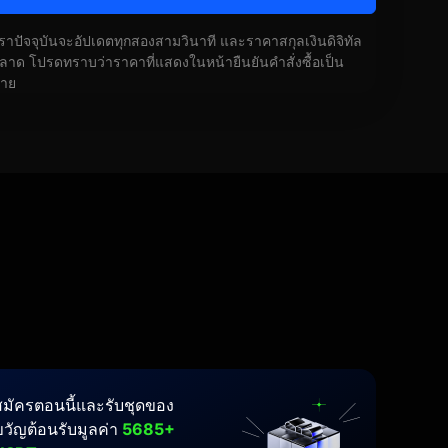
ัตราปัจจุบันจะอัปเดตทุกสองสามวินาที และราคาสกุลเงินดิจิทัล
ด โปรดทราบว่าราคาที่แสดงในหน้ายืนยันคำสั่งซื้อเป็น
้าย
สมัครตอนนี้และรับชุดของ
ขวัญต้อนรับมูลค่า
5685+