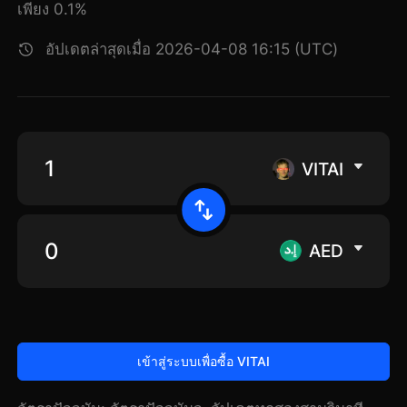
เพียง 0.1%
อัปเดตล่าสุดเมื่อ 2026-04-08 16:15 (UTC)
VITAI
AED
เข้าสู่ระบบเพื่อซื้อ VITAI