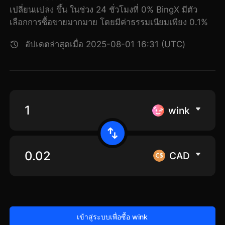
เปลี่ยนแปลง ขึ้น ในช่วง 24 ชั่วโมงที่ 0% BingX มีตัว
เลือกการซื้อขายมากมาย โดยมีค่าธรรมเนียมเพียง 0.1%
อัปเดตล่าสุดเมื่อ 2025-08-01 16:31 (UTC)
wink
CAD
เข้าสู่ระบบเพื่อซื้อ wink