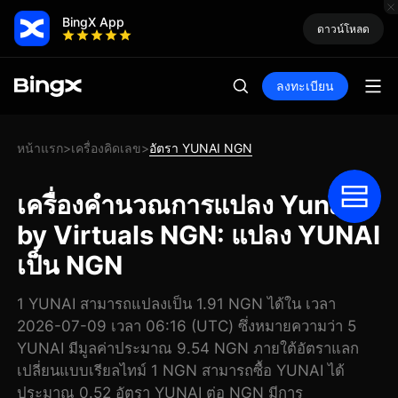
BingX App
ดาวน์โหลด
ลงทะเบียน
หน้าแรก
เครื่องคิดเลข
อัตรา YUNAI NGN
>
>
เครื่องคำนวณการแปลง Yunai
by Virtuals NGN: แปลง YUNAI
เป็น NGN
1 YUNAI สามารถแปลงเป็น 1.91 NGN ได้ใน เวลา
2026-07-09 เวลา 06:16 (UTC) ซึ่งหมายความว่า 5
YUNAI มีมูลค่าประมาณ 9.54 NGN ภายใต้อัตราแลก
เปลี่ยนแบบเรียลไทม์ 1 NGN สามารถซื้อ YUNAI ได้
ประมาณ 0.52 อัตรา YUNAI ต่อ NGN มีการ