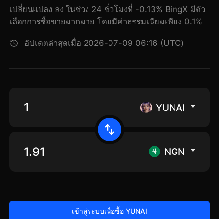
เปลี่ยนแปลง ลง ในช่วง 24 ชั่วโมงที่ -0.13% BingX มีตัว
เลือกการซื้อขายมากมาย โดยมีค่าธรรมเนียมเพียง 0.1%
อัปเดตล่าสุดเมื่อ 2026-07-09 06:16 (UTC)
YUNAI
NGN
เข้าสู่ระบบเพื่อซื้อ YUNAI