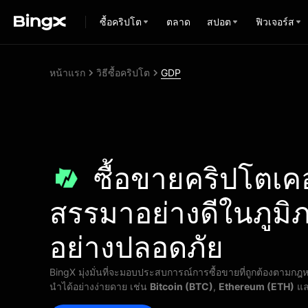
ซื้อคริปโต
ตลาด
สปอต
ฟิวเจอร์ส
หน้าแรก
วิธีซื้อคริปโต
GDP
ซื้อขายคริปโตเคอร
สรรมาอย่างดีในภูมิ
อย่างปลอดภัย
BingX มุ่งมั่นที่จะมอบประสบการณ์การซื้อขายที่ถูกต้องตามกฎห
นำได้อย่างง่ายดาย เช่น
Bitcoin (BTC)
,
Ethereum (ETH)
แ