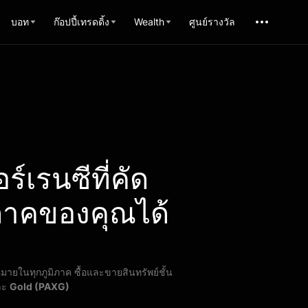
บอท
ก๊อปปี้เทรดดิ้ง
Wealth
ศูนย์รางวัล
์เรนซีที่คัด
ภาคของคุณได้
มายในทุกภูมิภาค ซื้อและขายสินทรัพย์ชั้น
ละ
Gold (PAXG)