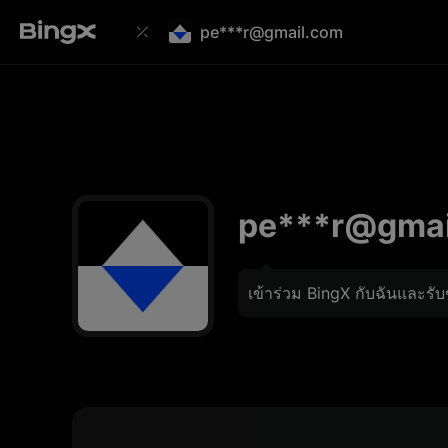
pe***r@gmail.com
pe***r@gmai
เข้าร่วม BingX กับฉันและรั