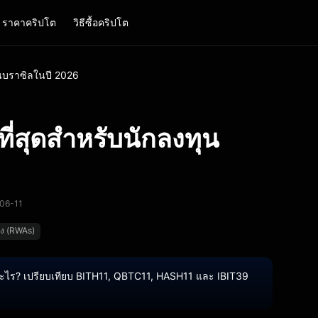
ราคาคริปโต
วิธีซื้อคริปโต
ทุนบราซิลในปี 2026
ที่สุดสำหรับนักลงทุน
-06-11
ิง (RWAs)
คืออะไร? เปรียบเทียบ BITH11, QBTC11, HASH11 และ IBIT39