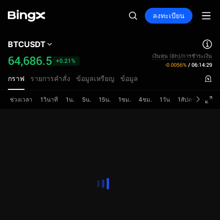
ลงทะเบียน
BTCUSDT
เงินทุน (8h)/การชำระเงิน
64,686.5
+0.21%
-0.0056%
/
06:14:29
กราฟ
รายการคำสั่ง
ข้อมูลเหรียญ
ข้อมูล
ช่วงเวลา
1วินาที
1น.
5น.
15น.
1ชม.
4ชม.
1วัน
1สัปดาห์