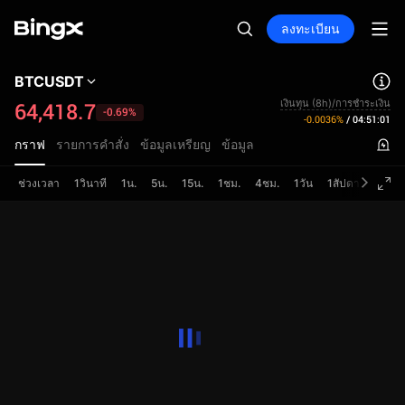
ลงทะเบียน
BTCUSDT
เงินทุน (8h)/การชำระเงิน
64,418.7
-0.69%
-0.0036%
/
04:51:01
กราฟ
รายการคำสั่ง
ข้อมูลเหรียญ
ข้อมูล
ช่วงเวลา
1วินาที
1น.
5น.
15น.
1ชม.
4ชม.
1วัน
1สัปดาห์